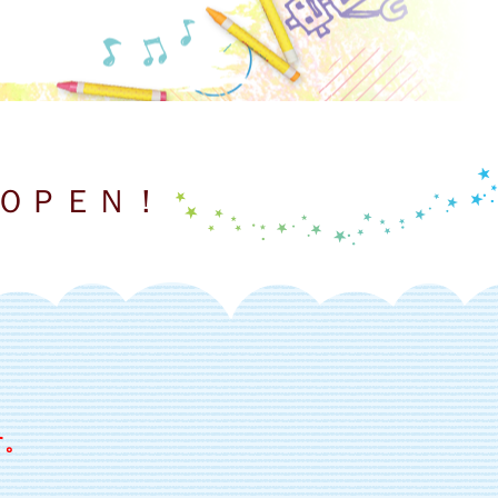
 ＯＰＥＮ！
す。