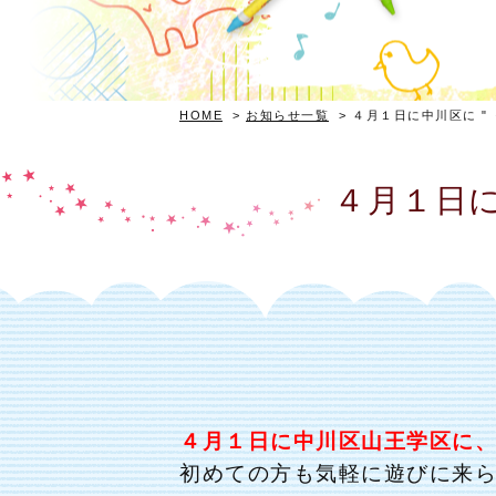
HOME
>
お知らせ一覧
>
４月１日に中川区に "
４月１日に
４月１日に
中川区山王学区
に
初めての方も気軽に遊びに来