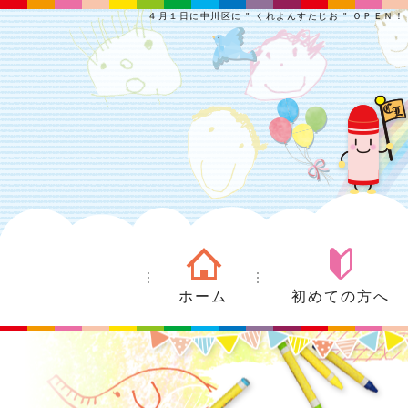
４月１日に中川区に " くれよんすたじお " ＯＰＥＮ！
ホーム
初めての方へ