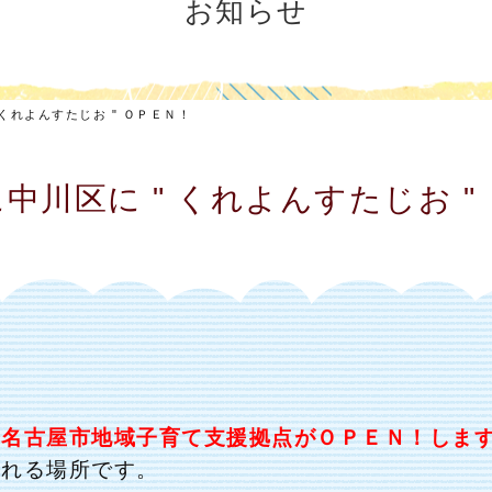
お知らせ
 くれよんすたじお " ＯＰＥＮ！
中川区に " くれよんすたじお "
、名古屋市地域子育て支援拠点がＯＰＥＮ！しま
られる場所です。